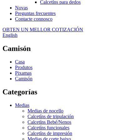
Calcetíns para dedos
Novas
Preguntas frecuentes
Contacte connosco
OBTEN UN MELLOR COTIZACIÓN
English
Camisón
Casa
Produtos
Pixamas
Camisón
Categorías
Medias
Medias de nocello
Calcetíns de tripulación
Calcetíns Bebé/Nenos
Calcetíns funcionales
Calcetíns de impresión
Medias de corte baixo