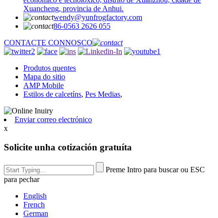
Xuancheng, provincia de Anhui.
wendy@yunfrogfactory.com
86-0563 2626 055
CONTACTE CONNOSCO
Produtos quentes
Mapa do sitio
AMP Mobile
Estilos de calcetíns
,
Pes Medias
,
Enviar correo electrónico
x
Solicite unha cotización gratuíta
Preme Intro para buscar ou ESC
para pechar
English
French
German