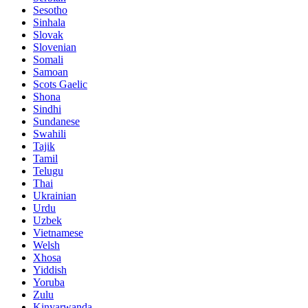
Sesotho
Sinhala
Slovak
Slovenian
Somali
Samoan
Scots Gaelic
Shona
Sindhi
Sundanese
Swahili
Tajik
Tamil
Telugu
Thai
Ukrainian
Urdu
Uzbek
Vietnamese
Welsh
Xhosa
Yiddish
Yoruba
Zulu
Kinyarwanda