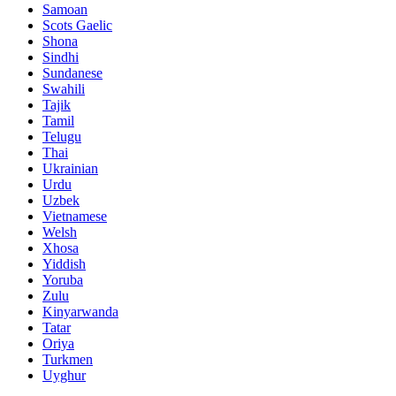
Samoan
Scots Gaelic
Shona
Sindhi
Sundanese
Swahili
Tajik
Tamil
Telugu
Thai
Ukrainian
Urdu
Uzbek
Vietnamese
Welsh
Xhosa
Yiddish
Yoruba
Zulu
Kinyarwanda
Tatar
Oriya
Turkmen
Uyghur