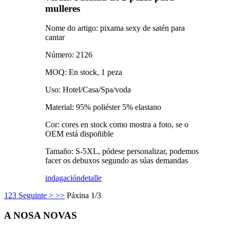
mulleres
Nome do artigo: pixama sexy de satén para
cantar
Número: 2126
MOQ: En stock, 1 peza
Uso: Hotel/Casa/Spa/voda
Material: 95% poliéster 5% elastano
Cor: cores en stock como mostra a foto, se o
OEM está dispoñible
Tamaño: S-5XL, pódese personalizar, podemos
facer os debuxos segundo as súas demandas
indagación
detalle
1
2
3
Seguinte >
>>
Páxina 1/3
A NOSA NOVAS