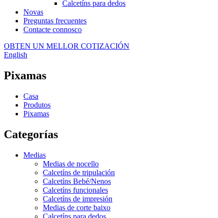
Calcetíns para dedos
Novas
Preguntas frecuentes
Contacte connosco
OBTEN UN MELLOR COTIZACIÓN
English
Pixamas
Casa
Produtos
Pixamas
Categorías
Medias
Medias de nocello
Calcetíns de tripulación
Calcetíns Bebé/Nenos
Calcetíns funcionales
Calcetíns de impresión
Medias de corte baixo
Calcetíns para dedos